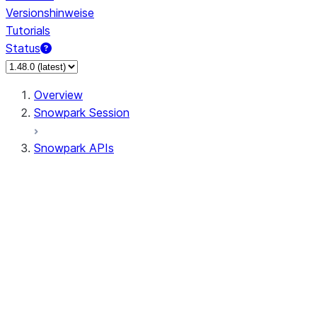
Versionshinweise
Tutorials
Status
Overview
Snowpark Session
Snowpark APIs
Input/Output
DataFrame
Column
Data Types