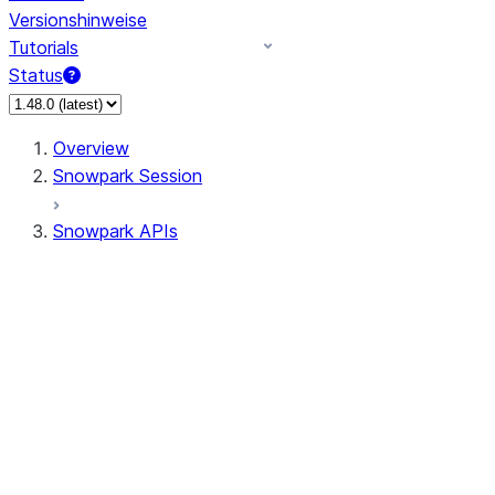
Versionshinweise
Tutorials
Status
Overview
Snowpark Session
Snowpark APIs
Input/Output
DataFrame
Column
Data Types