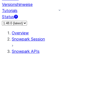
Versionshinweise
Tutorials
Status
Overview
Snowpark Session
Snowpark APIs
Input/Output
DataFrame
Column
Data Types