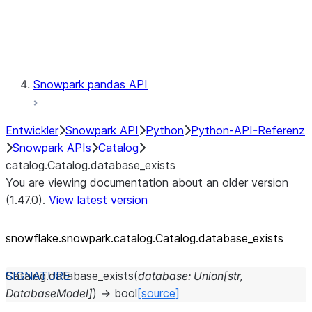
Exceptions
Testing
Snowpark pandas API
Entwickler
Snowpark API
Python
Python-API-Referenz
Snowpark APIs
Catalog
catalog.Catalog.database_exists
You are viewing documentation about an older version
(1.47.0).
View latest version
snowflake.snowpark.catalog.Catalog.database_
exists
Catalog.
database_exists
(
database
:
Union
[
str
,
DatabaseModel
]
)
→
bool
[source]