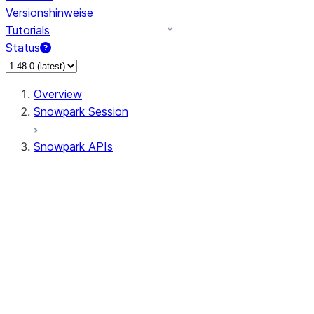
Versionshinweise
Tutorials
Status
Overview
Snowpark Session
Snowpark APIs
Input/Output
DataFrame
Column
Data Types