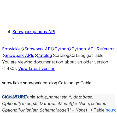
Exceptions
Testing
Snowpark pandas API
Entwickler
Snowpark API
Python
Python-API-Referenz
Snowpark APIs
Catalog
catalog.Catalog.getTable
You are viewing documentation about an older version
(1.47.0).
View latest version
snowflake.snowpark.catalog.Catalog.getTable
Catalog.
getTable
(
table_name
:
str
,
*
,
database
:
Optional
[
Union
[
str
,
DatabaseModel
]
]
=
None
,
schema
:
Optional
[
Union
[
str
,
SchemaModel
]
]
=
None
)
→
Table
[sourc