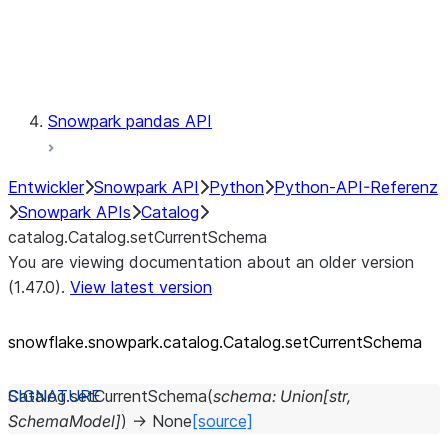
Exceptions
Testing
Snowpark pandas API
Entwickler
Snowpark API
Python
Python-API-Referenz
Snowpark APIs
Catalog
catalog.Catalog.setCurrentSchema
You are viewing documentation about an older version
(1.47.0).
View latest version
snowflake.snowpark.catalog.Catalog.setCurrentSchema
Catalog.
setCurrentSchema
(
schema
:
Union
[
str
,
SchemaModel
]
)
→
None
[source]