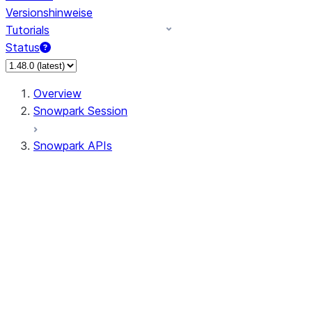
Versionshinweise
Tutorials
Status
Overview
Snowpark Session
Snowpark APIs
Input/Output
DataFrame
Column
Data Types