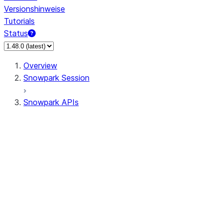
Versionshinweise
Tutorials
Status
Overview
Snowpark Session
Snowpark APIs
Input/Output
DataFrame
Column
Data Types