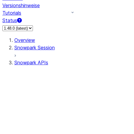
Versionshinweise
Tutorials
Status
Overview
Snowpark Session
Snowpark APIs
Input/Output
DataFrame
Column
Data Types