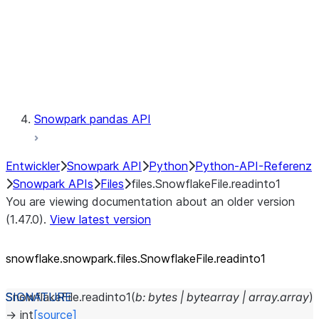
Context
Exceptions
Testing
Snowpark pandas API
Entwickler
Snowpark API
Python
Python-API-Referenz
Snowpark APIs
Files
files.SnowflakeFile.readinto1
You are viewing documentation about an older version
(1.47.0).
View latest version
snowflake.snowpark.files.SnowflakeFile.readinto1
SnowflakeFile.
readinto1
(
b
:
bytes
|
bytearray
|
array.array
)
→
int
[source]