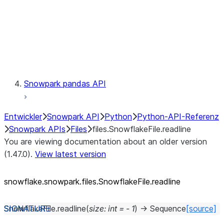
Context
Exceptions
Testing
Snowpark pandas API
Entwickler
Snowpark API
Python
Python-API-Referenz
Snowpark APIs
Files
files.SnowflakeFile.readline
You are viewing documentation about an older version
(1.47.0).
View latest version
snowflake.snowpark.files.SnowflakeFile.readline
SnowflakeFile.
readline
(
size
:
int
=
-
1
)
→
Sequence
[source]