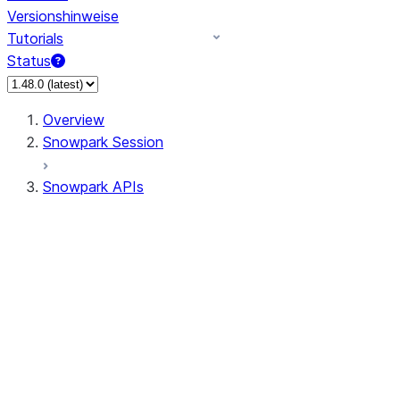
Versionshinweise
Tutorials
Status
Overview
Snowpark Session
Snowpark APIs
Input/Output
DataFrame
Column
Data Types