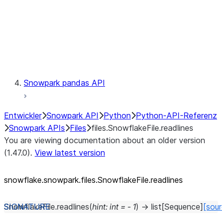
Context
Exceptions
Testing
Snowpark pandas API
Entwickler
Snowpark API
Python
Python-API-Referenz
Snowpark APIs
Files
files.SnowflakeFile.readlines
You are viewing documentation about an older version
(1.47.0).
View latest version
snowflake.snowpark.files.SnowflakeFile.readlines
SnowflakeFile.
readlines
(
hint
:
int
=
-
1
)
→
list
[
Sequence
]
[sou