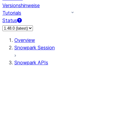
Versionshinweise
Tutorials
Status
Overview
Snowpark Session
Snowpark APIs
Input/Output
DataFrame
Column
Data Types