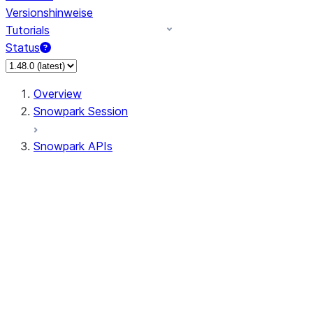
Versionshinweise
Tutorials
Status
Overview
Snowpark Session
Snowpark APIs
Input/Output
DataFrame
Column
Data Types