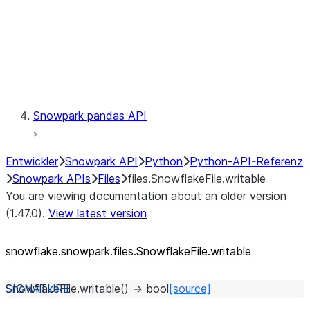
Context
Exceptions
Testing
Snowpark pandas API
Entwickler
Snowpark API
Python
Python-API-Referenz
Snowpark APIs
Files
files.SnowflakeFile.writable
You are viewing documentation about an older version
(1.47.0).
View latest version
snowflake.snowpark.files.SnowflakeFile.writable
SnowflakeFile.
writable
(
)
→
bool
[source]