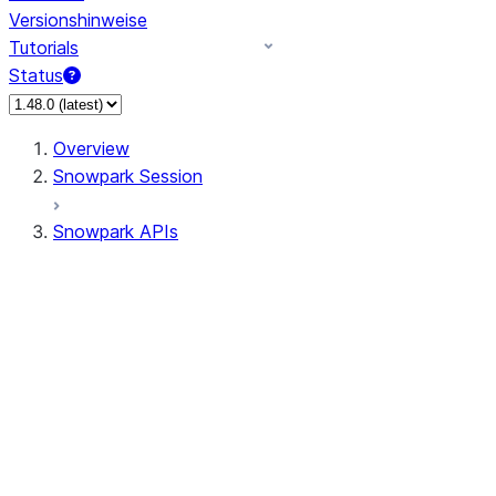
Versionshinweise
Tutorials
Status
Overview
Snowpark Session
Snowpark APIs
Input/Output
DataFrame
Column
Data Types