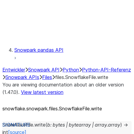
Context
Exceptions
Testing
Snowpark pandas API
Entwickler
Snowpark API
Python
Python-API-Referenz
Snowpark APIs
Files
files.SnowflakeFile.write
You are viewing documentation about an older version
(1.47.0).
View latest version
snowflake.snowpark.files.SnowflakeFile.write
SnowflakeFile.
write
(
b
:
bytes
|
bytearray
|
array.array
)
→
int
[source]