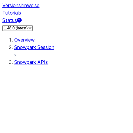
Versionshinweise
Tutorials
Status
Overview
Snowpark Session
Snowpark APIs
Input/Output
DataFrame
Column
Data Types