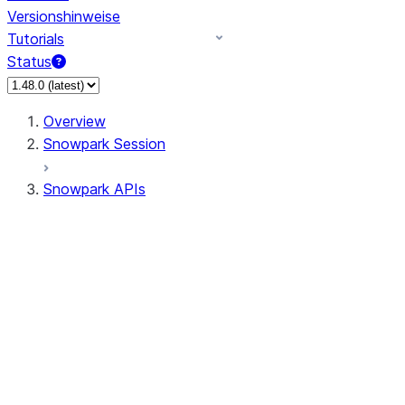
Versionshinweise
Tutorials
Status
Overview
Snowpark Session
Snowpark APIs
Input/Output
DataFrame
Column
Data Types