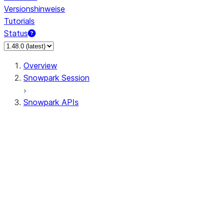
Versionshinweise
Tutorials
Status
Overview
Snowpark Session
Snowpark APIs
Input/Output
DataFrame
Column
Data Types