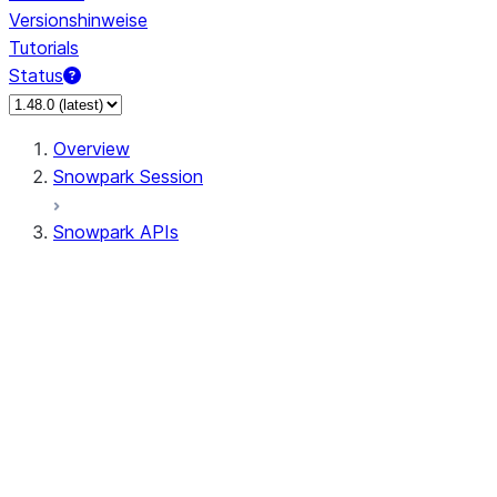
Versionshinweise
Tutorials
Status
Overview
Snowpark Session
Snowpark APIs
Input/Output
DataFrame
Column
Data Types