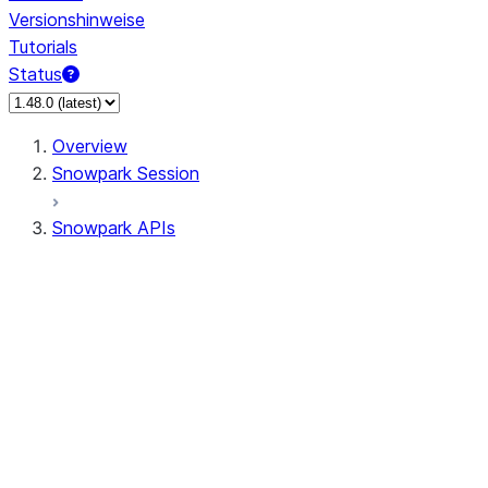
Versionshinweise
Tutorials
Status
Overview
Snowpark Session
Snowpark APIs
Input/Output
DataFrame
Column
Data Types