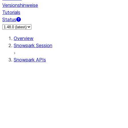
Versionshinweise
Tutorials
Status
Overview
Snowpark Session
Snowpark APIs
Input/Output
DataFrame
Column
Data Types