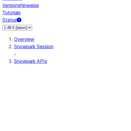
Versionshinweise
Tutorials
Status
Overview
Snowpark Session
Snowpark APIs
Input/Output
DataFrame
Column
Data Types