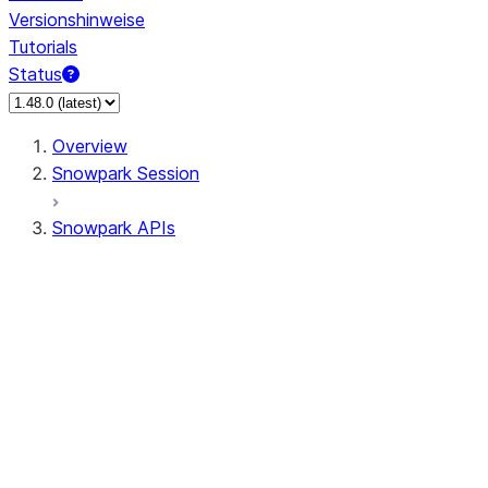
Versionshinweise
Tutorials
Status
Overview
Snowpark Session
Snowpark APIs
Input/Output
DataFrame
Column
Data Types