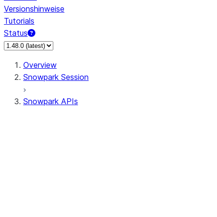
Versionshinweise
Tutorials
Status
Overview
Snowpark Session
Snowpark APIs
Input/Output
DataFrame
Column
Data Types