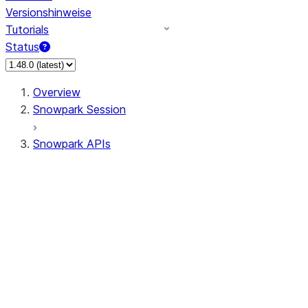
Versionshinweise
Tutorials
Status
Overview
Snowpark Session
Snowpark APIs
Input/Output
DataFrame
Column
Data Types