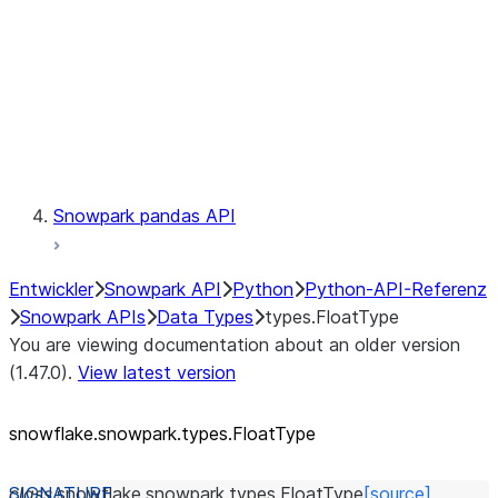
Context
Exceptions
Testing
Snowpark pandas API
Entwickler
Snowpark API
Python
Python-API-Referenz
Snowpark APIs
Data Types
types.FloatType
You are viewing documentation about an older version
(1.47.0).
View latest version
snowflake.snowpark.types.FloatType
class
snowflake.snowpark.types.
FloatType
[source]