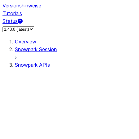
Versionshinweise
Tutorials
Status
Overview
Snowpark Session
Snowpark APIs
Input/Output
DataFrame
Column
Data Types