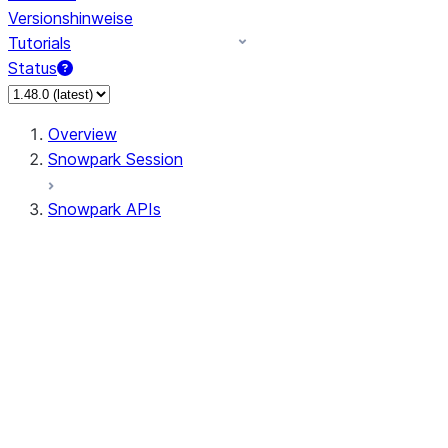
Versionshinweise
Tutorials
Status
Overview
Snowpark Session
Snowpark APIs
Input/Output
DataFrame
Column
Data Types