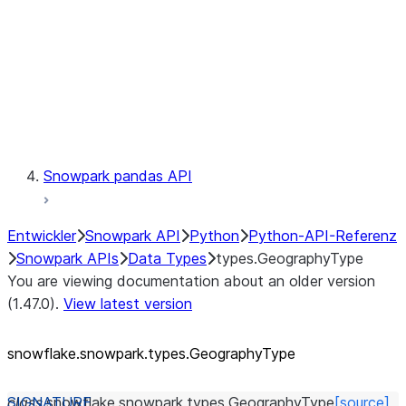
Context
Exceptions
Testing
Snowpark pandas API
Entwickler
Snowpark API
Python
Python-API-Referenz
Snowpark APIs
Data Types
types.GeographyType
You are viewing documentation about an older version
(1.47.0).
View latest version
snowflake.snowpark.types.GeographyType
class
snowflake.snowpark.types.
GeographyType
[source]