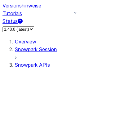
Versionshinweise
Tutorials
Status
Overview
Snowpark Session
Snowpark APIs
Input/Output
DataFrame
Column
Data Types