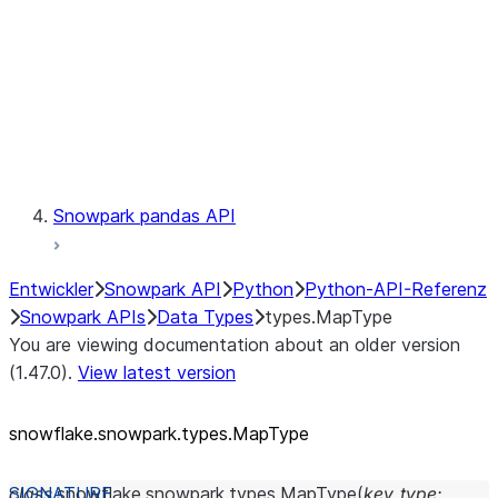
Context
Exceptions
Testing
Snowpark pandas API
Entwickler
Snowpark API
Python
Python-API-Referenz
Snowpark APIs
Data Types
types.MapType
You are viewing documentation about an older version
(1.47.0).
View latest version
snowflake.snowpark.types.MapType
class
snowflake.snowpark.types.
MapType
(
key_type
: