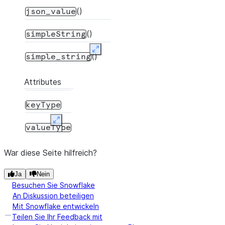
()
json_value
()
simpleString
Expand
()
simple_string
Attributes
keyType
Expand
valueType
War diese Seite hilfreich?
Ja
Nein
Besuchen Sie Snowflake
An Diskussion beteiligen
Mit Snowflake entwickeln
Teilen Sie Ihr Feedback mit