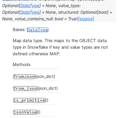
Optional
[
DataType
]
=
None
,
value_type
:
Optional
[
DataType
]
=
None
,
structured
:
Optional
[
bool
]
=
None
,
value_contains_null
:
bool
=
True
)
[source]
Bases:
DataType
Map data type. This maps to the OBJECT data
type in Snowflake if key and value types are not
defined otherwise MAP.
Methods
(json_dict)
fromJson
(json_dict)
from_json
()
is_primitive
()
jsonValue