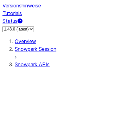
Versionshinweise
Tutorials
Status
Overview
Snowpark Session
Snowpark APIs
Input/Output
DataFrame
DataFrame
DataFrameNaFunctions
DataFrameStatFunctions
DataFrameAnalyticsFunctions