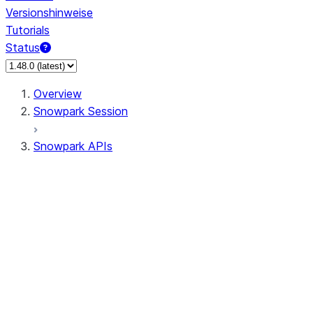
Versionshinweise
Tutorials
Status
Overview
Snowpark Session
Snowpark APIs
Input/Output
DataFrame
Column
Data Types