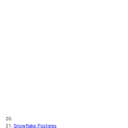
Snowflake-verwalteter MCP-Server
Cortex Analyst
Cortex Search
Cortex Wissens-Erweiterungen
Cortex REST API
AI-Beobachtbarkeit
ML-Funktionen
Bereitgestellter Durchsatz
ML-Entwicklung und ML-Ops
Snowflake Postgres