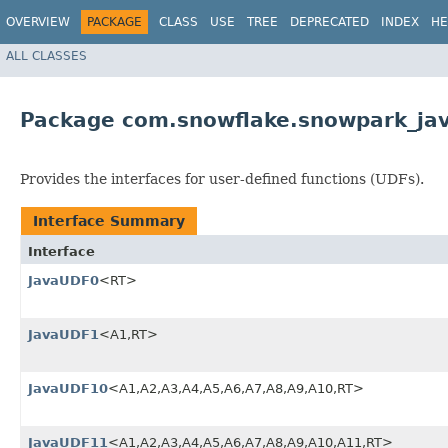
OVERVIEW
PACKAGE
CLASS
USE
TREE
DEPRECATED
INDEX
HE
ALL CLASSES
Package com.snowflake.snowpark_jav
Provides the interfaces for user-defined functions (UDFs).
Interface Summary
Interface
JavaUDF0
<RT>
JavaUDF1
<A1,​RT>
JavaUDF10
<A1,​A2,​A3,​A4,​A5,​A6,​A7,​A8,​A9,​A10,​RT>
JavaUDF11
<A1,​A2,​A3,​A4,​A5,​A6,​A7,​A8,​A9,​A10,​A11,​RT>