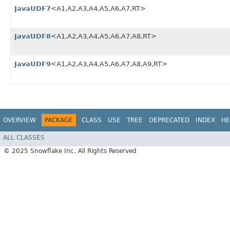
JavaUDF7
<A1,​A2,​A3,​A4,​A5,​A6,​A7,​RT>
JavaUDF8
<A1,​A2,​A3,​A4,​A5,​A6,​A7,​A8,​RT>
JavaUDF9
<A1,​A2,​A3,​A4,​A5,​A6,​A7,​A8,​A9,​RT>
OVERVIEW
PACKAGE
CLASS
USE
TREE
DEPRECATED
INDEX
HE
ALL CLASSES
© 2025 Snowflake Inc. All Rights Reserved