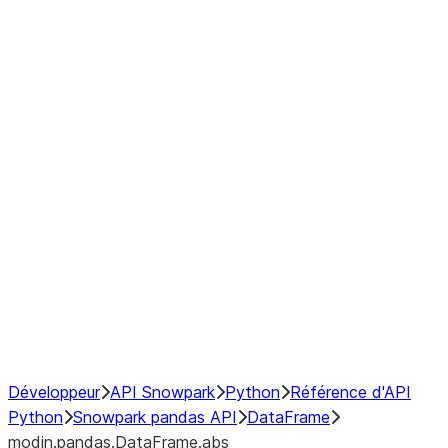
modin.pandas.DataFrame.last_va
modin.pandas.DataFrame.resam
modin.pandas.DataFrame.to_cs
Index
Window
GroupBy
Resampling
NumPy Interoperability
Performance Recommendations
Développeur
API Snowpark
Python
Référence d'API
Python
Snowpark pandas API
DataFrame
modin.pandas.DataFrame.abs