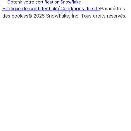
Obtenir votre certification Snowflake
Politique de confidentialité
Conditions du site
Paramètres
See more
See more
Show less
Show less
des cookies
©
2026
Snowflake, Inc.
Tous droits réservés
.