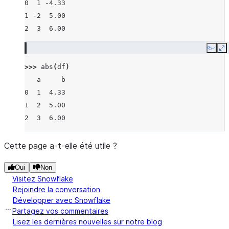
0  1 -4.33
1 -2  5.00
2  3  6.00
Copy
E
>>> 
abs
(
df
)
   a     b
0  1  4.33
1  2  5.00
2  3  6.00
Cette page a-t-elle été utile ?
Oui
Non
Visitez Snowflake
Rejoindre la conversation
Développer avec Snowflake
Partagez vos commentaires
Lisez les dernières nouvelles sur notre blog