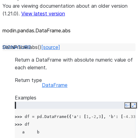
You are viewing documentation about an older version
(1.21.0).
View latest version
modin.pandas.DataFrame.abs
DataFrame.
abs
(
)
[source]
Return a DataFrame with absolute numeric value of
each element.
Return type
DataFrame
Examples
Copy
E
>>> 
df
=
pd
.
DataFrame
({
'a'
:
[
1
,
-
2
,
3
],
'b'
:
[
-
4.33
,
>>> 
df
   a     b