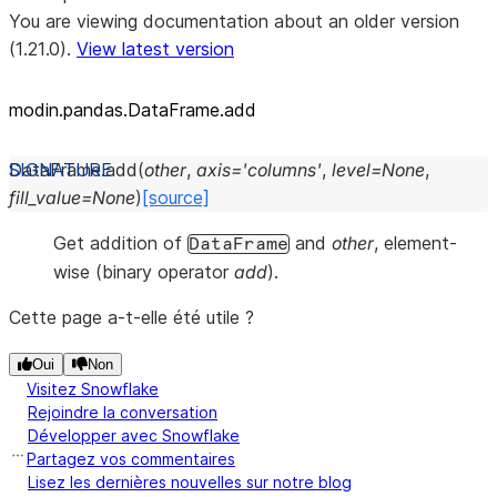
You are viewing documentation about an older version
(1.21.0).
View latest version
modin.pandas.DataFrame.add
DataFrame.
add
(
other
,
axis
=
'columns'
,
level
=
None
,
fill_value
=
None
)
[source]
Get addition of
and
other
, element-
DataFrame
wise (binary operator
add
).
Cette page a-t-elle été utile ?
Oui
Non
Visitez Snowflake
Rejoindre la conversation
Développer avec Snowflake
Partagez vos commentaires
Lisez les dernières nouvelles sur notre blog