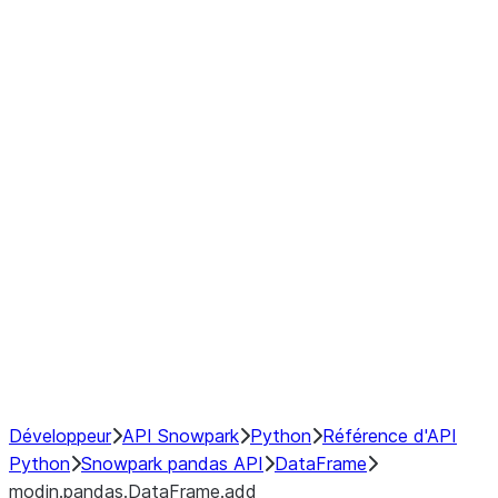
modin.pandas.DataFrame.last_va
modin.pandas.DataFrame.resam
modin.pandas.DataFrame.to_cs
Index
Window
GroupBy
Resampling
NumPy Interoperability
Performance Recommendations
Développeur
API Snowpark
Python
Référence d'API
Python
Snowpark pandas API
DataFrame
modin.pandas.DataFrame.add