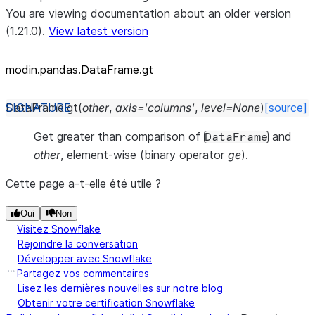
You are viewing documentation about an older version
(1.21.0).
View latest version
modin.pandas.DataFrame.gt
DataFrame.
gt
(
other
,
axis
=
'columns'
,
level
=
None
)
[source]
Get greater than comparison of
and
DataFrame
other
, element-wise (binary operator
ge
).
Cette page a-t-elle été utile ?
Oui
Non
Visitez Snowflake
Rejoindre la conversation
Développer avec Snowflake
Partagez vos commentaires
Lisez les dernières nouvelles sur notre blog
Obtenir votre certification Snowflake