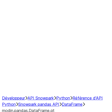
modin.pandas.DataFrame.last_va
modin.pandas.DataFrame.resam
modin.pandas.DataFrame.to_cs
Index
Window
GroupBy
Resampling
NumPy Interoperability
Performance Recommendations
Développeur
API Snowpark
Python
Référence d'API
Python
Snowpark pandas API
DataFrame
modin.pandas.DataFrame.gt