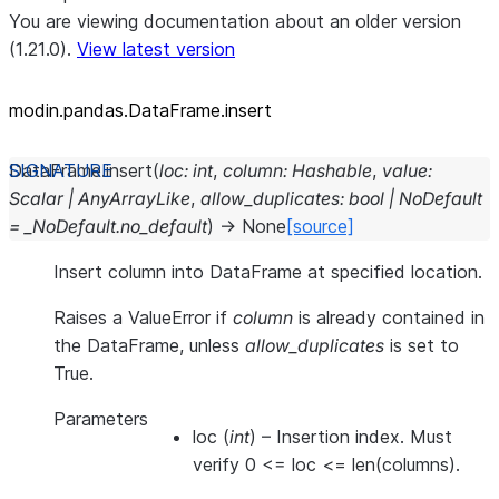
You are viewing documentation about an older version
(1.21.0).
View latest version
modin.pandas.DataFrame.insert
DataFrame.
insert
(
loc
:
int
,
column
:
Hashable
,
value
:
Scalar
|
AnyArrayLike
,
allow_duplicates
:
bool
|
NoDefault
=
_NoDefault.no_default
)
→
None
[source]
Insert column into DataFrame at specified location.
Raises a ValueError if
column
is already contained in
the DataFrame, unless
allow_duplicates
is set to
True.
Parameters
loc
(
int
) – Insertion index. Must
verify 0 <= loc <= len(columns).