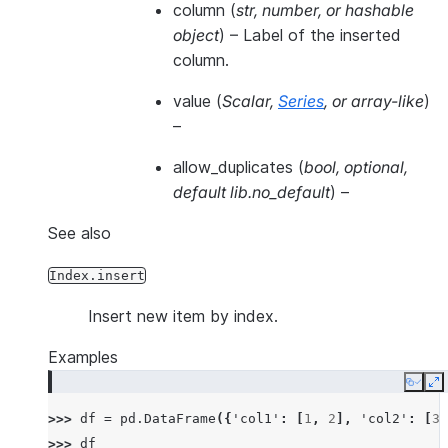
column
(
str
,
number
, or
hashable
object
) – Label of the inserted
column.
value
(
Scalar
,
Series
, or
array-like
)
–
allow_duplicates
(
bool
,
optional
,
default lib.no_default
) –
See also
Index.insert
Insert new item by index.
Examples
Copy
E
>>> 
df
=
pd
.
DataFrame
({
'col1'
:
[
1
,
2
],
'col2'
:
[
3
,
>>> 
df