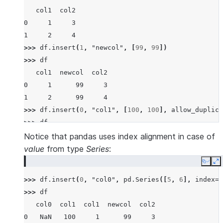
   col1  col2
0     1     3
1     2     4
>>> 
df
.
insert
(
1
,
"newcol"
,
[
99
,
99
])
>>> 
df
   col1  newcol  col2
0     1      99     3
1     2      99     4
>>> 
df
.
insert
(
0
,
"col1"
,
[
100
,
100
],
allow_duplica
>>> 
df
   col1  col1  newcol  col2
Notice that pandas uses index alignment in case of
0   100     1      99     3
value
from type
Series
:
1   100     2      99     4
Copy
E
>>> 
df
.
insert
(
0
,
"col0"
,
pd
.
Series
([
5
,
6
],
index
=
[
>>> 
df
   col0  col1  col1  newcol  col2
0   NaN   100     1      99     3