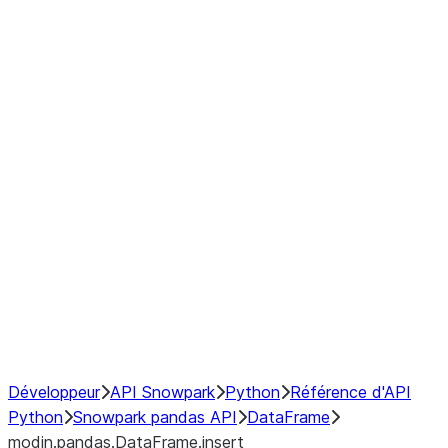
modin.pandas.DataFrame.last_va
modin.pandas.DataFrame.resam
modin.pandas.DataFrame.to_cs
Index
Window
GroupBy
Resampling
NumPy Interoperability
Performance Recommendations
Développeur
API Snowpark
Python
Référence d'API
Python
Snowpark pandas API
DataFrame
modin.pandas.DataFrame.insert