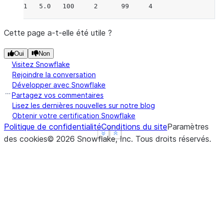
1   5.0   100     2      99     4
Cette page a-t-elle été utile ?
Oui
Non
Visitez Snowflake
Rejoindre la conversation
Développer avec Snowflake
Partagez vos commentaires
Lisez les dernières nouvelles sur notre blog
Obtenir votre certification Snowflake
Politique de confidentialité
Conditions du site
Paramètres
See more
See more
Show less
Show less
des cookies
©
2026
Snowflake, Inc.
Tous droits réservés
.