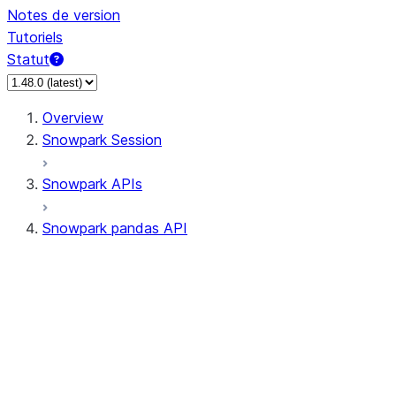
Notes de version
Tutoriels
Statut
Overview
Snowpark Session
Snowpark APIs
Snowpark pandas API
All supported APIs
Session
Input/Output