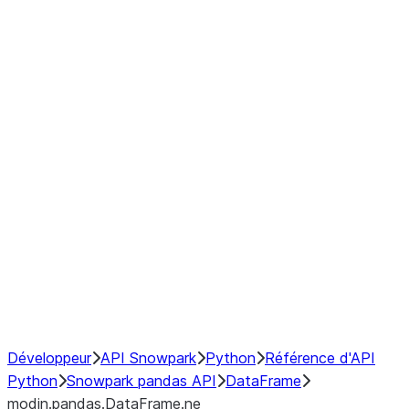
modin.pandas.DataFrame.last_va
modin.pandas.DataFrame.resam
modin.pandas.DataFrame.to_cs
Index
Window
GroupBy
Resampling
NumPy Interoperability
Performance Recommendations
Développeur
API Snowpark
Python
Référence d'API
Python
Snowpark pandas API
DataFrame
modin.pandas.DataFrame.ne