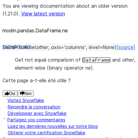
You are viewing documentation about an older version
(1.21.0).
View latest version
modin.pandas.DataFrame.ne
DataFrame.
ne
(
other
,
axis
=
'columns'
,
level
=
None
)
[source]
Get not equal comparison of
and
other
,
DataFrame
element-wise (binary operator
ne
).
Cette page a-t-elle été utile ?
Oui
Non
Visitez Snowflake
Rejoindre la conversation
Développer avec Snowflake
Partagez vos commentaires
Lisez les dernières nouvelles sur notre blog
Obtenir votre certification Snowflake