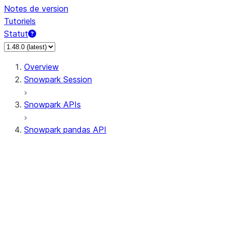
Notes de version
Tutoriels
Statut
Overview
Snowpark Session
Snowpark APIs
Snowpark pandas API
All supported APIs
Session
Input/Output