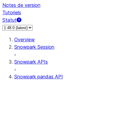
Notes de version
Tutoriels
Statut
Overview
Snowpark Session
Snowpark APIs
Snowpark pandas API
All supported APIs
Session
Input/Output