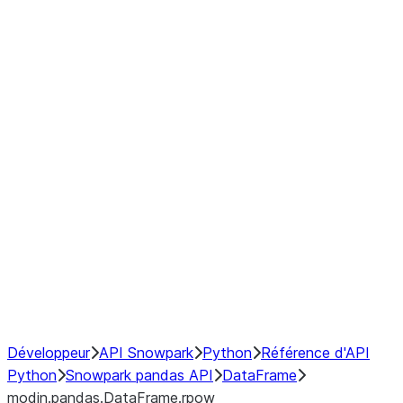
modin.pandas.DataFrame.last_va
modin.pandas.DataFrame.resam
modin.pandas.DataFrame.to_cs
Index
Window
GroupBy
Resampling
NumPy Interoperability
Performance Recommendations
Développeur
API Snowpark
Python
Référence d'API
Python
Snowpark pandas API
DataFrame
modin.pandas.DataFrame.rpow