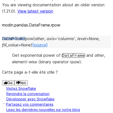
You are viewing documentation about an older version
(1.21.0).
View latest version
modin.pandas.DataFrame.rpow
DataFrame.
rpow
(
other
,
axis
=
'columns'
,
level
=
None
,
fill_value
=
None
)
[source]
Get exponential power of
and
other
,
DataFrame
element-wise (binary operator
rpow
).
Cette page a-t-elle été utile ?
Oui
Non
Visitez Snowflake
Rejoindre la conversation
Développer avec Snowflake
Partagez vos commentaires
Lisez les dernières nouvelles sur notre blog