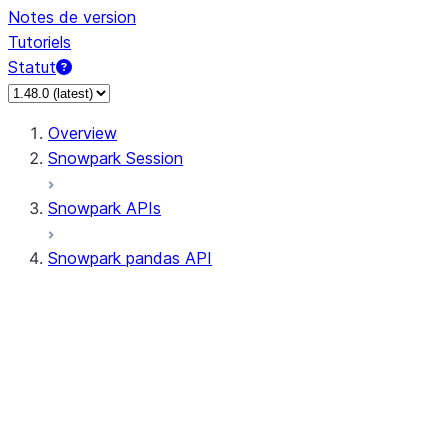
Notes de version
Tutoriels
Statut
Overview
Snowpark Session
Snowpark APIs
Snowpark pandas API
All supported APIs
Session
Input/Output