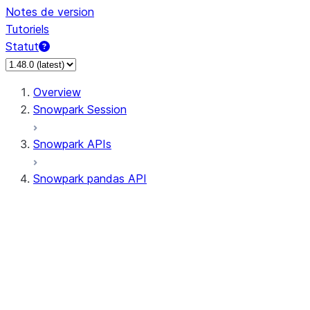
Notes de version
Tutoriels
Statut
Overview
Snowpark Session
Snowpark APIs
Snowpark pandas API
All supported APIs
Session
Input/Output