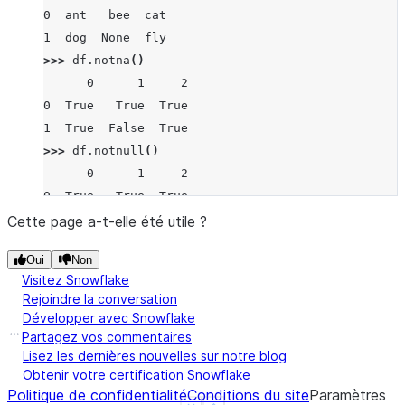
0  ant   bee  cat
1  dog  None  fly
>>> 
df
.
notna
()
      0      1     2
0  True   True  True
1  True  False  True
>>> 
df
.
notnull
()
      0      1     2
0  True   True  True
1  True  False  True
Cette page a-t-elle été utile ?
Oui
Non
Visitez Snowflake
Rejoindre la conversation
Développer avec Snowflake
Partagez vos commentaires
Lisez les dernières nouvelles sur notre blog
Obtenir votre certification Snowflake
Politique de confidentialité
Conditions du site
Paramètres