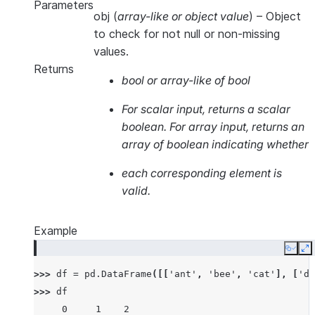
Parameters
obj
(
array-like
or
object value
) – Object
to check for not null or non-missing
values.
Returns
bool or array-like of bool
For scalar input, returns a scalar
boolean. For array input, returns an
array of boolean indicating whether
each corresponding element is
valid.
Example
Copy
E
>>> 
df
=
pd
.
DataFrame
([[
'ant'
,
'bee'
,
'cat'
],
[
'do
>>> 
df
     0     1    2