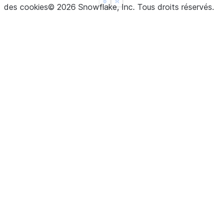
See more
Show less
des cookies
©
2026
Snowflake, Inc.
Tous droits réservés
.