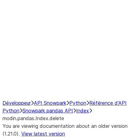
modin.pandas.Index.isin
modin.pandas.Index.slice_indexe
Window
GroupBy
Resampling
NumPy Interoperability
Performance Recommendations
Développeur
API Snowpark
Python
Référence d'API
Python
Snowpark pandas API
Index
modin.pandas.Index.delete
You are viewing documentation about an older version
(1.21.0).
View latest version