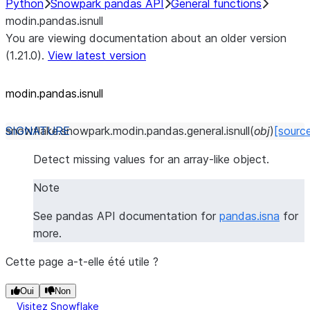
Python
Snowpark pandas API
General functions
modin.pandas.isnull
You are viewing documentation about an older version
(1.21.0).
View latest version
modin.pandas.isnull
snowflake.snowpark.modin.pandas.general.
isnull
(
obj
)
[sourc
Detect missing values for an array-like object.
Note
See pandas API documentation for
pandas.isna
for
more.
Cette page a-t-elle été utile ?
Oui
Non
Visitez Snowflake