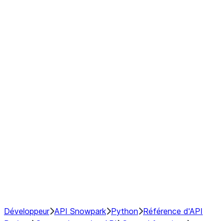
Series
DataFrame
Index
Window
GroupBy
Resampling
NumPy Interoperability
Performance Recommendations
Développeur
API Snowpark
Python
Référence d'API