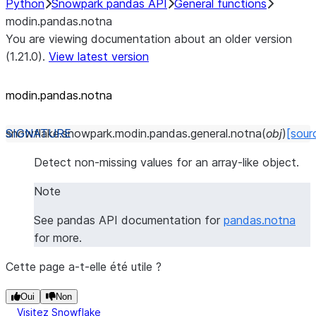
Python
Snowpark pandas API
General functions
modin.pandas.notna
You are viewing documentation about an older version
(1.21.0).
View latest version
modin.pandas.notna
snowflake.snowpark.modin.pandas.general.
notna
(
obj
)
[sour
Detect non-missing values for an array-like object.
Note
See pandas API documentation for
pandas.notna
for more.
Cette page a-t-elle été utile ?
Oui
Non
Visitez Snowflake