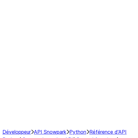
Series
DataFrame
Index
Window
GroupBy
Resampling
NumPy Interoperability
Performance Recommendations
Développeur
API Snowpark
Python
Référence d'API