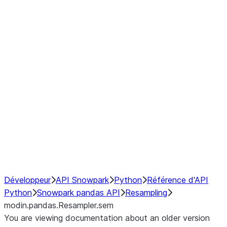
modin.pandas.Resampler.ohlc
modin.pandas.Resampler.pad
modin.pandas.Resampler.prod
modin.pandas.Resampler.quantil
modin.pandas.Resampler.sem
modin.pandas.Resampler.std
modin.pandas.Resampler.size
modin.pandas.Resampler.sum
modin.pandas.Resampler.var
NumPy Interoperability
Performance Recommendations
Développeur
API Snowpark
Python
Référence d'API
Python
Snowpark pandas API
Resampling
modin.pandas.Resampler.sem
You are viewing documentation about an older version