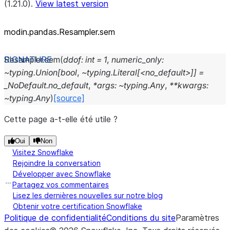
(1.21.0).
View latest version
modin.pandas.Resampler.sem
Resampler.
sem
(
ddof:
int
=
1
,
numeric_only:
~typing.Union[bool
,
~typing.Literal[<no_default>]]
=
_NoDefault.no_default
,
*args:
~typing.Any
,
**kwargs:
~typing.Any
)
[source]
Cette page a-t-elle été utile ?
Oui
Non
Visitez Snowflake
Rejoindre la conversation
Développer avec Snowflake
Partagez vos commentaires
Lisez les dernières nouvelles sur notre blog
Obtenir votre certification Snowflake
Politique de confidentialité
Conditions du site
Paramètres