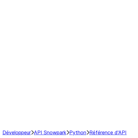
modin.pandas.Rolling.min
modin.pandas.Rolling.quantile
modin.pandas.Rolling.rank
modin.pandas.Rolling.sem
modin.pandas.Rolling.skew
modin.pandas.Rolling.std
modin.pandas.Rolling.sum
modin.pandas.Rolling.var
GroupBy
Resampling
NumPy Interoperability
Performance Recommendations
Développeur
API Snowpark
Python
Référence d'API