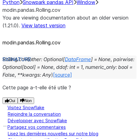
Python
Snowpark pandas API
Window
modin.pandas.Rolling.cov
You are viewing documentation about an older version
(1.21.0).
View latest version
modin.pandas.Rolling.cov
Rolling.
cov
(
other
:
Optional
[
DataFrame
]
=
None
,
pairwise
:
Optional
[
bool
]
=
None
,
ddof
:
int
=
1
,
numeric_only
:
bool
=
False
,
**
kwargs
:
Any
)
[source]
Cette page a-t-elle été utile ?
Oui
Non
Visitez Snowflake
Rejoindre la conversation
Développer avec Snowflake
Partagez vos commentaires
Lisez les dernières nouvelles sur notre blog