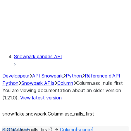
Context
Exceptions
Testing
Snowpark pandas API
Développeur
API Snowpark
Python
Référence d'API
Python
Snowpark APIs
Column
Column.asc_nulls_first
You are viewing documentation about an older version
(1.21.0).
View latest version
snowflake.snowpark.Column.asc_
nulls_
first
Column.
asc_nulls_first
(
)
→
Column
[source]