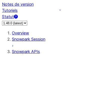
Notes de version
Tutoriels
Statut
Overview
Snowpark Session
Snowpark APIs
Input/Output
DataFrame
Column
Column
CaseExpr