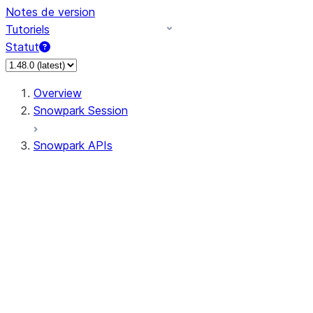
Notes de version
Tutoriels
Statut
Overview
Snowpark Session
Snowpark APIs
Input/Output
DataFrame
Column
Column
CaseExpr