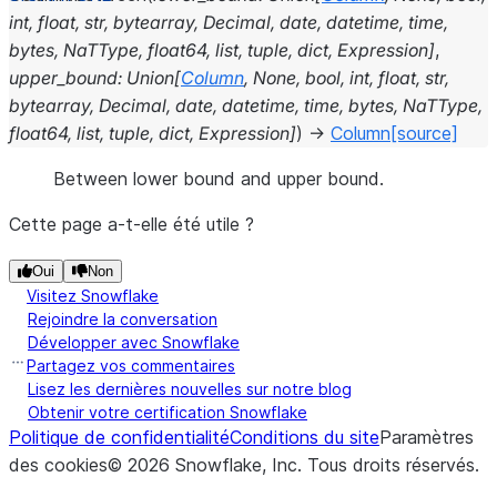
int
,
float
,
str
,
bytearray
,
Decimal
,
date
,
datetime
,
time
,
bytes
,
NaTType
,
float64
,
list
,
tuple
,
dict
,
Expression
]
,
upper_bound
:
Union
[
Column
,
None
,
bool
,
int
,
float
,
str
,
bytearray
,
Decimal
,
date
,
datetime
,
time
,
bytes
,
NaTType
,
float64
,
list
,
tuple
,
dict
,
Expression
]
)
→
Column
[source]
Between lower bound and upper bound.
Cette page a-t-elle été utile ?
Oui
Non
Visitez Snowflake
Rejoindre la conversation
Développer avec Snowflake
Partagez vos commentaires
Lisez les dernières nouvelles sur notre blog
Obtenir votre certification Snowflake
Politique de confidentialité
Conditions du site
Paramètres
des cookies
©
2026
Snowflake, Inc.
Tous droits réservés
.