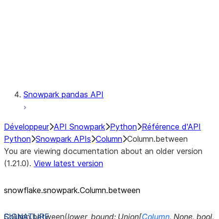
Context
Exceptions
Testing
Snowpark pandas API
Développeur
API Snowpark
Python
Référence d'API
Python
Snowpark APIs
Column
Column.between
You are viewing documentation about an older version
(1.21.0).
View latest version
snowflake.snowpark.Column.between
Column.
between
(
lower_bound
:
Union
[
Column
,
None
,
bool
,