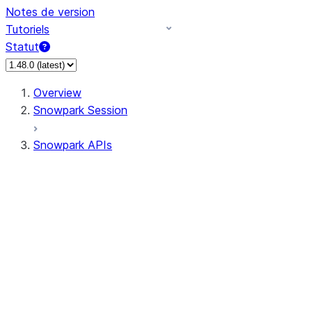
Notes de version
Tutoriels
Statut
Overview
Snowpark Session
Snowpark APIs
Input/Output
DataFrame
Column
Column
CaseExpr