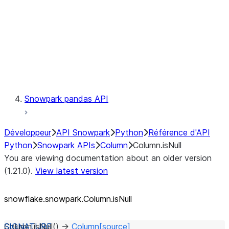
Context
Exceptions
Testing
Snowpark pandas API
Développeur
API Snowpark
Python
Référence d'API
Python
Snowpark APIs
Column
Column.isNull
You are viewing documentation about an older version
(1.21.0).
View latest version
snowflake.snowpark.Column.isNull
Column.
isNull
(
)
→
Column
[source]