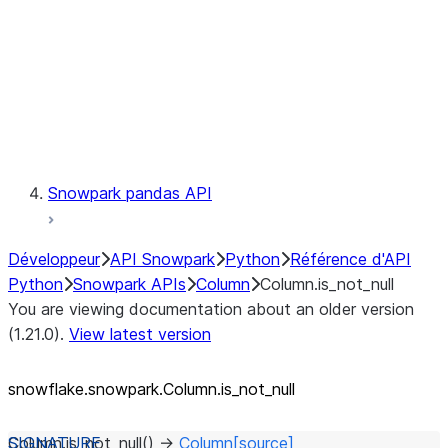
Context
Exceptions
Testing
Snowpark pandas API
Développeur
API Snowpark
Python
Référence d'API
Python
Snowpark APIs
Column
Column.is_not_null
You are viewing documentation about an older version
(1.21.0).
View latest version
snowflake.snowpark.Column.is_
not_
null
Column.
is_not_null
(
)
→
Column
[source]