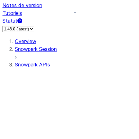
Notes de version
Tutoriels
Statut
Overview
Snowpark Session
Snowpark APIs
Input/Output
DataFrame
Column
Column
CaseExpr