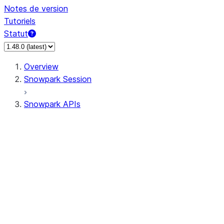
Notes de version
Tutoriels
Statut
Overview
Snowpark Session
Snowpark APIs
Input/Output
DataFrame
DataFrame
DataFrameNaFunctions
DataFrameStatFunctions
DataFrameAnalyticsFunctions